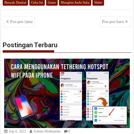
Banyak Disukai
Coba Ini
Game
Mungkin Anda Suka
Slider
Navigasi
Pos-pos lama
Pos-pos baru
pos
Postingan Terbaru
Sep 6, 2021
Admin Multimedia
0