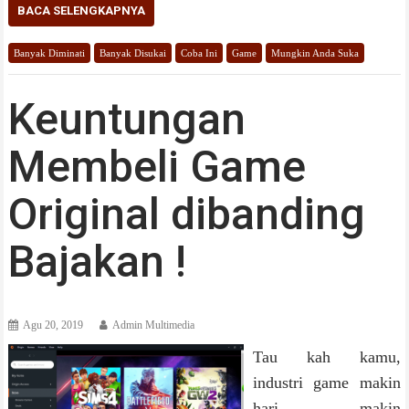
BACA SELENGKAPNYA
Banyak Diminati
Banyak Disukai
Coba Ini
Game
Mungkin Anda Suka
Keuntungan
Membeli Game
Original dibanding
Bajakan !
Agu 20, 2019
Admin Multimedia
Tau kah kamu,
industri game makin
hari makin