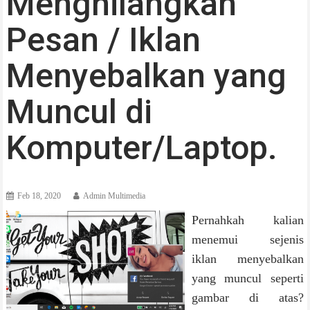
Menghilangkan
Pesan / Iklan
Menyebalkan yang
Muncul di
Komputer/Laptop.
Feb 18, 2020
Admin Multimedia
Pernahkah kalian
menemui sejenis
iklan menyebalkan
yang muncul seperti
gambar di atas?