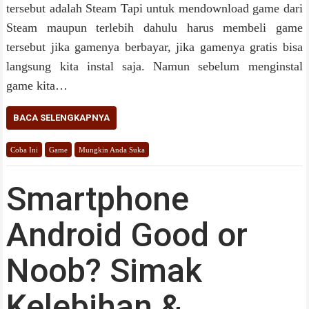
tersebut adalah Steam Tapi untuk mendownload game dari
Steam maupun terlebih dahulu harus membeli game
tersebut jika gamenya berbayar, jika gamenya gratis bisa
langsung kita instal saja. Namun sebelum menginstal
game kita…
BACA SELENGKAPNYA
Coba Ini
Game
Mungkin Anda Suka
Smartphone
Android Good or
Noob? Simak
Kelebihan &