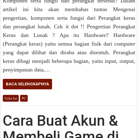
Komponen serta fungsi dari perangkat tersebut? Dalam
artikel ini kita akan membahas tuntas Mengenai
pengertian, komponen serta fungsi dari Perangkat keras
dan perangkat lunak. Cek it dot !! Pengertian Perangkat
Keras dan Lunak ? Apa itu Hardware? Hardware
(Perangkat keras) yaitu semua bagian fisik dari computer
yang dapat dilihat dan diraba atau disentuh. Perangkat
keras dibagi menjadi beberapa bagian, yaitu input, output,
penyimpanan data,…
BACA SELENGKAPNYA
Coba Ini
PC
Cara Buat Akun &
Membeli Game di