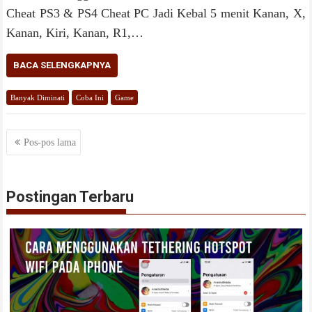
Cheat PS3 & PS4 Cheat PC Jadi Kebal 5 menit Kanan, X,
Kanan, Kiri, Kanan, R1,…
BACA SELENGKAPNYA
Banyak Diminati
Coba Ini
Game
Navigasi
Pos-pos lama
pos
Postingan Terbaru