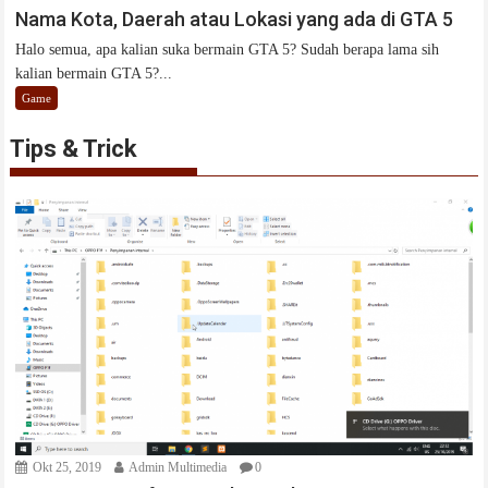
Nama Kota, Daerah atau Lokasi yang ada di GTA 5
Halo semua, apa kalian suka bermain GTA 5? Sudah berapa lama sih
kalian bermain GTA 5?...
Game
Tips & Trick
Okt 25, 2019
Admin Multimedia
0