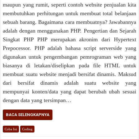
maupun yang rumit, seperti contoh website penjualan kita
membutuhkan perhitungan untuk membuat total belanjaan
sebuah barang. Bagaimana cara membuatnya? Jawabannya
adalah dengan menggunakan PHP. Pengertian dan Sejarah
Singkat PHP PHP merupakan akronim dari Hypertext
Prepocessor. PHP adalah bahasa script serverside yang
digunakan untuk pengembangan pemrograman web yang
biasanya di letakan/diselipkan pada file HTML untuk
membuat suatu website menjadi bersifat dinamis. Maksud
dari bersifat dinamis adalah suatu website yang
mempunyai konten/data yang dapat berubah ubah sesuai
dengan data yang tersimpan…
BACA SELENGKAPNYA
Coba Ini
Coding