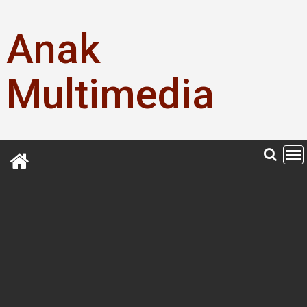
Skip
to
Anak
content
Multimedia