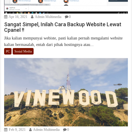
Apr 16, 2021
Admin Multimedia
0
Sangat Simpel, Inilah Cara Backup Website Lewat
Cpanel !!
Jika kalian mempunyai webiste, pasti kalian pernah mengalami website
kalian bermasalah, entah dari pihak hostingnya atau...
PC
Sosial Media
Feb 9, 2021
Admin Multimedia
0