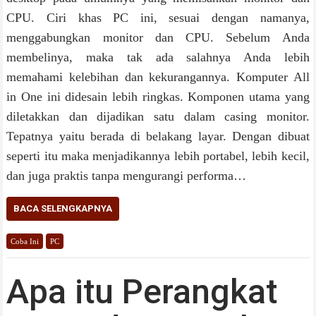
CPU. Ciri khas PC ini, sesuai dengan namanya,
menggabungkan monitor dan CPU. Sebelum Anda
membelinya, maka tak ada salahnya Anda lebih
memahami kelebihan dan kekurangannya. Komputer All
in One ini didesain lebih ringkas. Komponen utama yang
diletakkan dan dijadikan satu dalam casing monitor.
Tepatnya yaitu berada di belakang layar. Dengan dibuat
seperti itu maka menjadikannya lebih portabel, lebih kecil,
dan juga praktis tanpa mengurangi performa…
BACA SELENGKAPNYA
Coba Ini
PC
Apa itu Perangkat