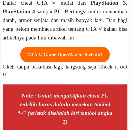
Daftar cheat GTA V mulai dari
PlayStation 3
,
PlayStation 4
sampai
PC
. Berfungsi untuk menambah
darah, armor senjata dan masih banyak lagi. Dan bagi
yang belom membaca artikel tentang GTA V kalian bisa
artikelnya pada link dibawah ini
GTA V, Game OpenWorld Terbaik?
Okeh tanpa basa-basi lagi, langsung saja Check it out
!!!
Note :
Untuk mengaktifkan cheat PC
terlebih harus dahulu menekan tombol
“~”
(terletak disebalah kiri tombol angka
1)