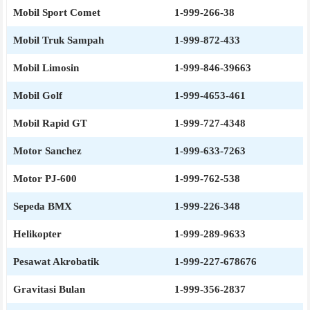
Mobil Sport Comet
1-999-266-38
Mobil Truk Sampah
1-999-872-433
Mobil Limosin
1-999-846-39663
Mobil Golf
1-999-4653-461
Mobil Rapid GT
1-999-727-4348
Motor Sanchez
1-999-633-7263
Motor PJ-600
1-999-762-538
Sepeda BMX
1-999-226-348
Helikopter
1-999-289-9633
Pesawat Akrobatik
1-999-227-678676
Gravitasi Bulan
1-999-356-2837