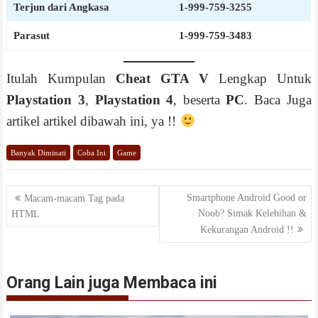
Terjun dari Angkasa
1-999-759-3255
Parasut
1-999-759-3483
Itulah Kumpulan
Cheat GTA V
Lengkap Untuk
Playstation 3
,
Playstation 4
, beserta
PC
. Baca Juga
artikel artikel dibawah ini, ya !!
Banyak Diminati
Coba Ini
Game
Navigasi
Smartphone Android Good or
Macam-macam Tag pada
Noob? Simak Kelebihan &
HTML
pos
Kekurangan Android !!
Orang Lain juga Membaca ini