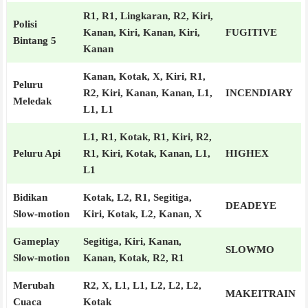
R1, R1, Lingkaran, R2, Kiri,
Polisi
Kanan, Kiri, Kanan, Kiri,
FUGITIVE
Bintang 5
Kanan
Kanan, Kotak, X, Kiri, R1,
Peluru
R2, Kiri, Kanan, Kanan, L1,
INCENDIARY
Meledak
L1, L1
L1, R1, Kotak, R1, Kiri, R2,
Peluru Api
R1, Kiri, Kotak, Kanan, L1,
HIGHEX
L1
Bidikan
Kotak, L2, R1, Segitiga,
DEADEYE
Slow-motion
Kiri, Kotak, L2, Kanan, X
Gameplay
Segitiga, Kiri, Kanan,
SLOWMO
Slow-motion
Kanan, Kotak, R2, R1
Merubah
R2, X, L1, L1, L2, L2, L2,
MAKEITRAIN
Cuaca
Kotak