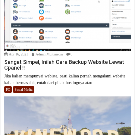
Apr 16, 2021
Admin Multimedia
0
Sangat Simpel, Inilah Cara Backup Website Lewat
Cpanel !!
Jika kalian mempunyai webiste, pasti kalian pernah mengalami website
kalian bermasalah, entah dari pihak hostingnya atau...
PC
Sosial Media