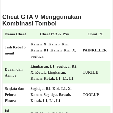
Cheat GTA V Menggunakan
Kombinasi Tombol
Nama Cheat
Cheat PS3 & PS4
Cheat PC
Kanan, X, Kanan, Kiri,
Jadi Kebal 5
Kanan, R1, Kanan, Kiri, X,
PAINKILLER
menit
Segitiga
Lingkaran, L1, Segitiga, R2,
Darah dan
X, Kotak, Lingkaran,
TURTLE
Armor
Kanan, Kotak, L1, L1, L1
Senjata dan
Segitiga, R2, Kiri, L1, X,
Peluru
Kanan, Segitiga, Bawah,
TOOLUP
Ekstra
Kotak, L1, L1, L1
Isi