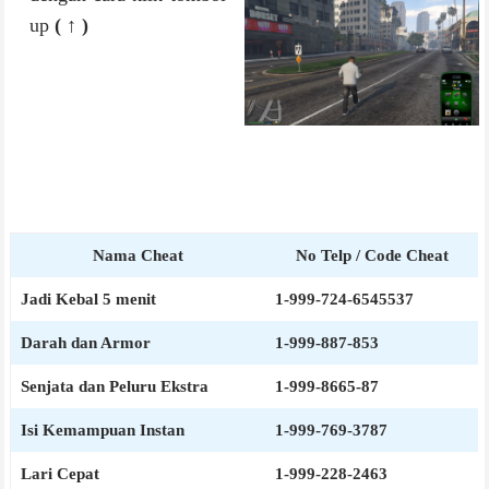
up
( ↑ )
Nama Cheat
No Telp / Code Cheat
Jadi Kebal 5 menit
1-999-724-6545537
Darah dan Armor
1-999-887-853
Senjata dan Peluru Ekstra
1-999-8665-87
Isi Kemampuan Instan
1-999-769-3787
Lari Cepat
1-999-228-2463