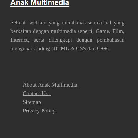
Sebuah website yang membahas semua hal yang
berkaitan dengan multimedia seperti, Game, Film,
Internet, serta dilengkapi dengan pembahasan
mengenai Coding (HTML & CSS dan C++).
About Anak Multimedia
Contact Us
Sitemap
Privacy Policy