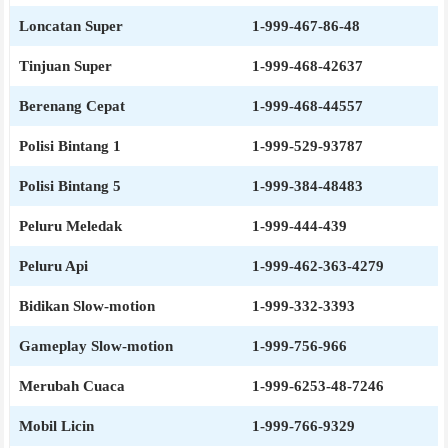
Loncatan Super
1-999-467-86-48
Tinjuan Super
1-999-468-42637
Berenang Cepat
1-999-468-44557
Polisi Bintang 1
1-999-529-93787
Polisi Bintang 5
1-999-384-48483
Peluru Meledak
1-999-444-439
Peluru Api
1-999-462-363-4279
Bidikan Slow-motion
1-999-332-3393
Gameplay Slow-motion
1-999-756-966
Merubah Cuaca
1-999-6253-48-7246
Mobil Licin
1-999-766-9329