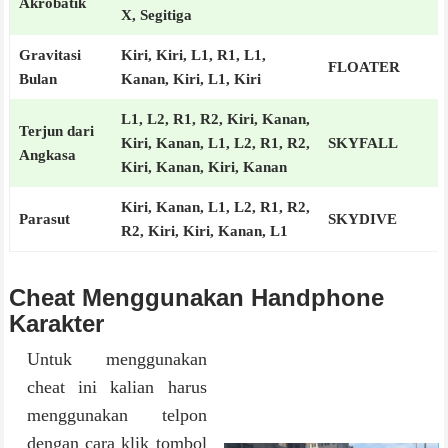
Akrobatik
X, Segitiga
Gravitasi
Kiri, Kiri, L1, R1, L1,
FLOATER
Bulan
Kanan, Kiri, L1, Kiri
L1, L2, R1, R2, Kiri, Kanan,
Terjun dari
Kiri, Kanan, L1, L2, R1, R2,
SKYFALL
Angkasa
Kiri, Kanan, Kiri, Kanan
Kiri, Kanan, L1, L2, R1, R2,
Parasut
SKYDIVE
R2, Kiri, Kiri, Kanan, L1
Cheat Menggunakan Handphone
Karakter
Untuk menggunakan
cheat ini kalian harus
menggunakan telpon
dengan cara klik tombol