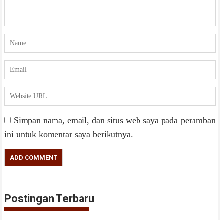
Simpan nama, email, dan situs web saya pada peramban
ini untuk komentar saya berikutnya.
Postingan Terbaru