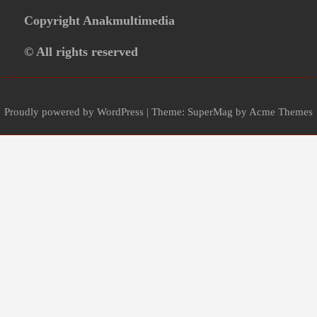
Copyright Anakmultimedia
© All rights reserved
Proudly powered by WordPress
|
Theme: SuperMag by
Acme Themes