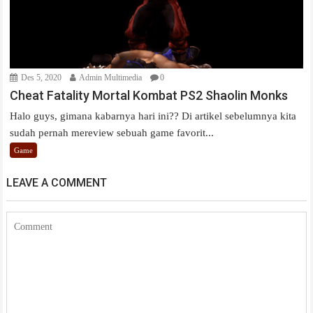
Des 5, 2020
Admin Multimedia
0
Cheat Fatality Mortal Kombat PS2 Shaolin Monks
Halo guys, gimana kabarnya hari ini?? Di artikel sebelumnya kita
sudah pernah mereview sebuah game favorit...
Game
LEAVE A COMMENT