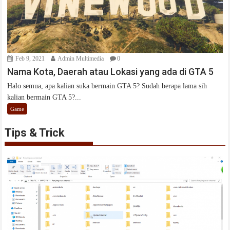
Feb 9, 2021
Admin Multimedia
0
Nama Kota, Daerah atau Lokasi yang ada di GTA 5
Halo semua, apa kalian suka bermain GTA 5? Sudah berapa lama sih
kalian bermain GTA 5?...
Game
Tips & Trick