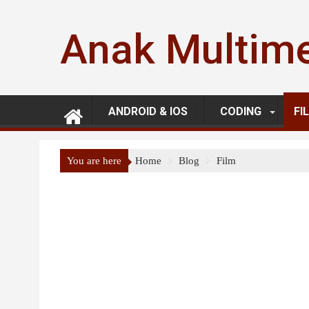
Skip
to
Anak Multim
content
ANDROID & IOS
CODING
FI
You are here
Home
Blog
Film