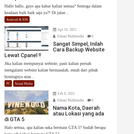
Hallo hallo, guys apa kabar kalian semua? Semoga dalam
keadaan baik baik saja ya?! Di jalan...
Android & IOS
Apr 16, 2021
Admin Multimedia
0
Sangat Simpel, Inilah
Cara Backup Website
Lewat Cpanel !!
Jika kalian mempunyai webiste, pasti kalian pernah
mengalami website kalian bermasalah, entah dari pihak
hostingnya atau...
PC
Sosial Media
Feb 9, 2021
Admin Multimedia
0
Nama Kota, Daerah
atau Lokasi yang ada
di GTA 5
Halo semua, apa kalian suka bermain GTA 5? Sudah berapa