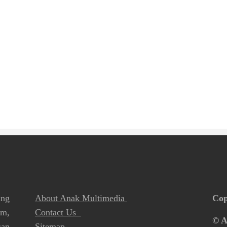
ang
About Anak Multimedia
Cop
lm,
Contact Us
© A
san
Sitemap