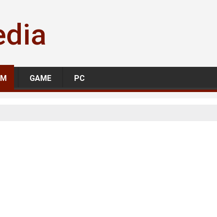
edia
LM
GAME
PC