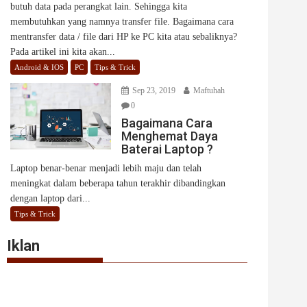
butuh data pada perangkat lain. Sehingga kita
membutuhkan yang namnya transfer file. Bagaimana cara
mentransfer data / file dari HP ke PC kita atau sebaliknya?
Pada artikel ini kita akan...
Android & IOS
PC
Tips & Trick
Sep 23, 2019
Maftuhah
0
Bagaimana Cara
Menghemat Daya
Baterai Laptop ?
Laptop benar-benar menjadi lebih maju dan telah
meningkat dalam beberapa tahun terakhir dibandingkan
dengan laptop dari...
Tips & Trick
Iklan