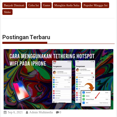
Banyak Diminati
Coba Ini
Game
Mungkin Anda Suka
Populer Minggu Ini
Slider
Postingan Terbaru
Sep 6, 2021
Admin Multimedia
0