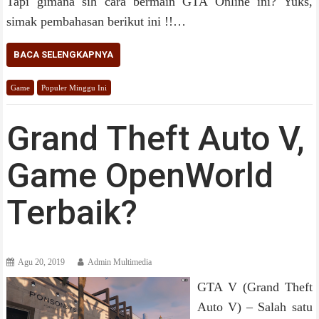
Tapi gimana sih cara bermain GTA Online ini? Yuks,
simak pembahasan berikut ini !!…
BACA SELENGKAPNYA
Game
Populer Minggu Ini
Grand Theft Auto V,
Game OpenWorld
Terbaik?
Agu 20, 2019
Admin Multimedia
GTA V (Grand Theft
Auto V) – Salah satu