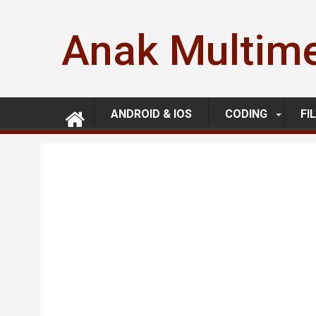
Skip
to
Anak Multim
content
ANDROID & IOS
CODING
FI