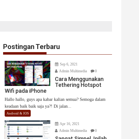
Postingan Terbaru
Sep 6, 2021
Admin Multimedia
0
Cara Menggunakan
Tethering Hotspot
Wifi pada iPhone
Hallo hallo, guys apa kabar kalian semua? Semoga dalam
keadaan baik baik saja ya?! Di jalan...
Android & IOS
Apr 16, 2021
Admin Multimedia
0
Sangat Simpel, Inilah