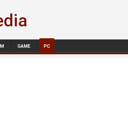
edia
LM
GAME
PC