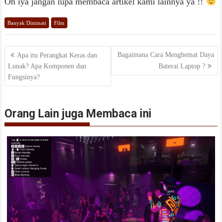
Oh iya jangan lupa membaca artikel kami lainnya ya !!
Banyak Diminati
Film
Navigasi
Bagaimana Cara Menghemat Daya
Apa itu Perangkat Keras dan
Lunak? Apa Komponen dan
Baterai Laptop ?
pos
Fungsinya?
Orang Lain juga Membaca ini