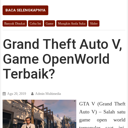
BACA SELENGKAPNYA
Banyak Disukai
Coba Ini
Game
Mungkin Anda Suka
Slider
Grand Theft Auto V,
Game OpenWorld
Terbaik?
Agu 20, 2019
Admin Multimedia
GTA V (Grand Theft
Auto V) – Salah satu
game open world
terpopuler saat ini.