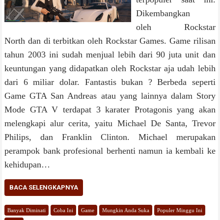
Dikembangkan
oleh Rockstar
North dan di terbitkan oleh Rockstar Games. Game rilisan
tahun 2003 ini sudah menjual lebih dari 90 juta unit dan
keuntungan yang didapatkan oleh Rockstar aja udah lebih
dari 6 miliar dolar. Fantastis bukan ? Berbeda seperti
Game GTA San Andreas atau yang lainnya dalam Story
Mode GTA V terdapat 3 karater Protagonis yang akan
melengkapi alur cerita, yaitu Michael De Santa, Trevor
Philips, dan Franklin Clinton. Michael merupakan
perampok bank profesional berhenti namun ia kembali ke
kehidupan…
BACA SELENGKAPNYA
Banyak Diminati
Coba Ini
Game
Mungkin Anda Suka
Populer Minggu Ini