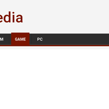
edia
LM
GAME
PC