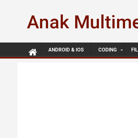
Skip
to
Anak Multim
content
ANDROID & IOS
CODING
FI