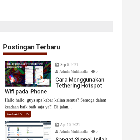
Postingan Terbaru
Sep 6, 2021
Admin Multimedia
0
Cara Menggunakan
Tethering Hotspot
Wifi pada iPhone
Hallo hallo, guys apa kabar kalian semua? Semoga dalam
keadaan baik baik saja ya?! Di jalan...
Android & IOS
Apr 16, 2021
Admin Multimedia
0
Sangat Simpel, Inilah