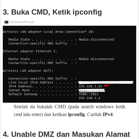
3. Buka CMD, Ketik ipconfig
Setelah itu bukalah CMD (pada search windows ketik
cmd lalu enter) dan ketikan
ipconfig
. Carilah
IPv4
.
4. Unable DMZ dan Masukan Alamat