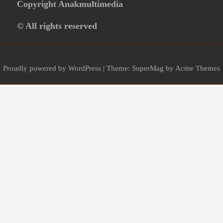
Copyright Anakmultimedia
© All rights reserved
Proudly powered by WordPress
|
Theme: SuperMag by
Acme Themes