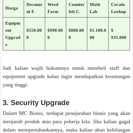
Docume
Weed
Counter
Math
Cocain
Harga
nt F.
Farm
feit C.
Lab
Lookup
Equipm
ent
$550.00
$990.00
$880.00
$1.100.0
$
Upgrad
0
0
0
00
935.000
e
Jadi kalian wajib hukumnya untuk membeli staff dan
equipment upgrade kalau ingin mendapatkan keuntungan
yang tinggi.
3. Security Upgrade
Dalam MC Bisnis, terdapat penajarahan bisnis yang akan
menjarah produk atau para pekerja kita. Jika kalian gagal
dalam mempertahankannya, maka kalian akan kehilangan