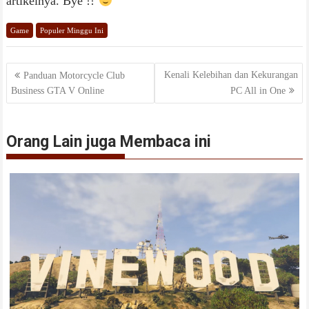
artikelnya. Bye !!
Game
Populer Minggu Ini
Navigasi
Kenali Kelebihan dan Kekurangan
Panduan Motorcycle Club
Business GTA V Online
PC All in One
pos
Orang Lain juga Membaca ini