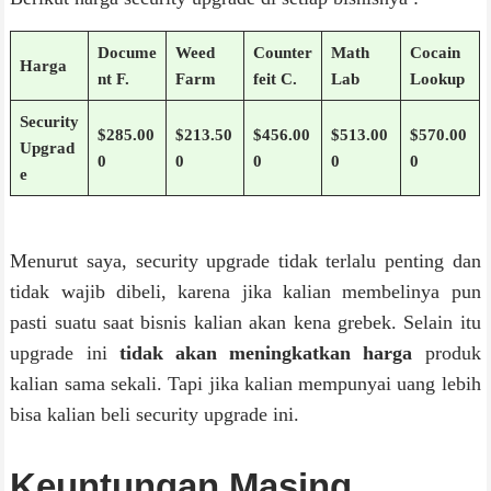
Docume
Weed
Counter
Math
Cocain
Harga
nt F.
Farm
feit C.
Lab
Lookup
Security
$285.00
$213.50
$456.00
$513.00
$570.00
Upgrad
0
0
0
0
0
e
Menurut saya, security upgrade tidak terlalu penting dan
tidak wajib dibeli, karena jika kalian membelinya pun
pasti suatu saat bisnis kalian akan kena grebek. Selain itu
upgrade ini
tidak akan meningkatkan harga
produk
kalian sama sekali. Tapi jika kalian mempunyai uang lebih
bisa kalian beli security upgrade ini.
Keuntungan Masing