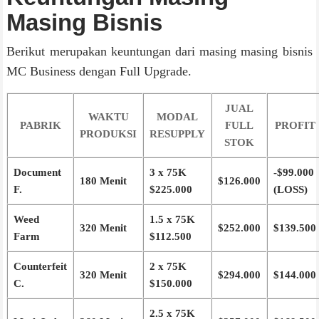
Masing Bisnis
Berikut merupakan keuntungan dari masing masing bisnis
MC Business dengan Full Upgrade.
JUAL
WAKTU
MODAL
PABRIK
FULL
PROFIT
PRODUKSI
RESUPPLY
STOK
Document
3 x 75K
-$99.000
180 Menit
$126.000
F.
$225.000
(LOSS)
Weed
1.5 x 75K
320 Menit
$252.000
$139.500‬
Farm
$112.500
Counterfeit
2 x 75K
320 Menit
$294.000
$144.000
C.
$150.000
2.5 x 75K