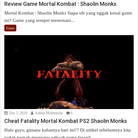
Review Game Mortal Kombat : Shaolin Monks
Mortal Kombat : Shaolin Monks Siapa sih yang nggak kenal game
ini? Game yang sempet menemani...
Game
Des 5, 2020
Admin Multimedia
0
Cheat Fatality Mortal Kombat PS2 Shaolin Monks
Halo guys, gimana kabarnya hari ini?? Di artikel sebelumnya kita
sudah pernah mereview sebuah game favorit...