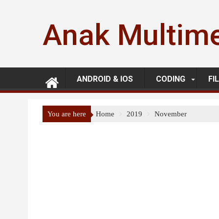
Skip
to
Anak Multim
content
ANDROID & IOS
CODING
FI
You are here
Home
2019
November