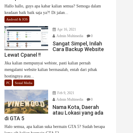
Hallo hallo, guys apa kabar kalian semua? Semoga dalam
keadaan baik baik saja ya?! Di jalan...
Android & IOS
Apr 16, 2021
Admin Multimedia
0
Sangat Simpel, Inilah
Cara Backup Website
Lewat Cpanel !!
Jika kalian mempunyai webiste, pasti kalian pernah
mengalami website kalian bermasalah, entah dari pihak
hostingnya atau...
PC
Sosial Media
Feb 9, 2021
Admin Multimedia
0
Nama Kota, Daerah
atau Lokasi yang ada
di GTA 5
Halo semua, apa kalian suka bermain GTA 5? Sudah berapa