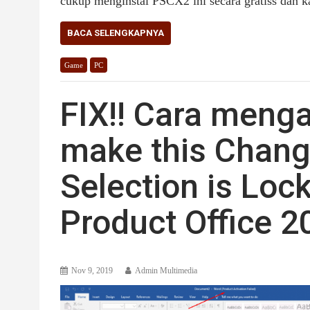
cukup menginstal PSCX2 ini secara gratiss dan 
BACA SELENGKAPNYA
Game
PC
FIX!! Cara menga
make this Chang
Selection is Loc
Product Office 2
Nov 9, 2019
Admin Multimedia