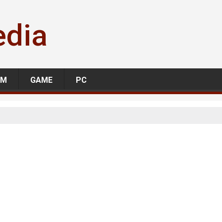
edia
LM
GAME
PC