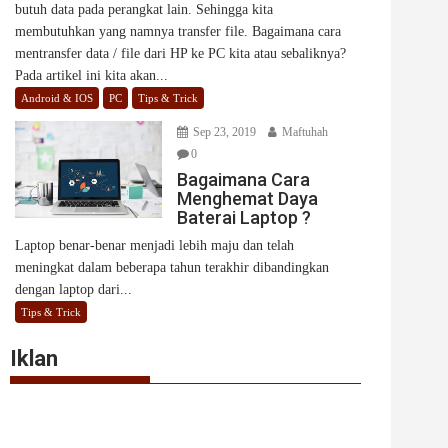
butuh data pada perangkat lain. Sehingga kita
membutuhkan yang namnya transfer file. Bagaimana cara
mentransfer data / file dari HP ke PC kita atau sebaliknya?
Pada artikel ini kita akan...
Android & IOS
PC
Tips & Trick
Sep 23, 2019
Maftuhah
0
Bagaimana Cara
Menghemat Daya
Baterai Laptop ?
Laptop benar-benar menjadi lebih maju dan telah
meningkat dalam beberapa tahun terakhir dibandingkan
dengan laptop dari...
Tips & Trick
Iklan