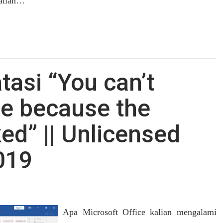
kalian…
tasi “You can’t
e because the
ked” || Unlicensed
019
Apa Microsoft Office kalian mengalami