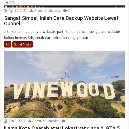
Apr 16, 2021
Admin Multimedia
0
Sangat Simpel, Inilah Cara Backup Website Lewat
Cpanel !!
Jika kalian mempunyai webiste, pasti kalian pernah mengalami website
kalian bermasalah, entah dari pihak hostingnya atau...
PC
Sosial Media
Feb 9, 2021
Admin Multimedia
0
Nama Kota, Daerah atau Lokasi yang ada di GTA 5