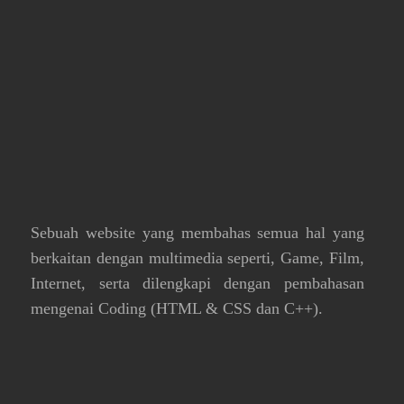
Contact Us
Sitemap
Privacy Policy
Copyright Anakmultimedia
© All rights reserved
Proudly powered by WordPress
|
Theme: SuperMag by
Acme Themes