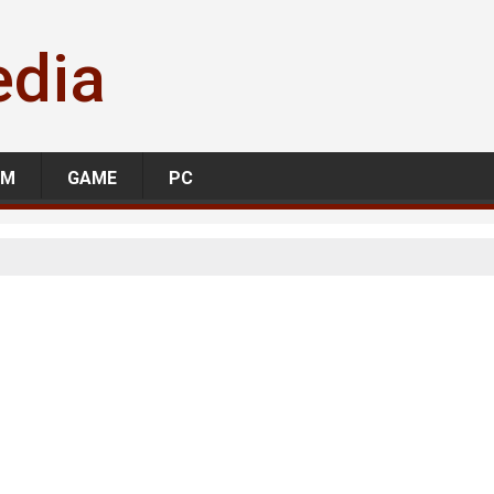
edia
LM
GAME
PC