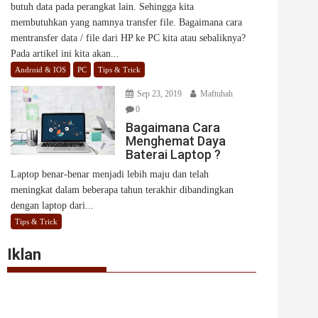
butuh data pada perangkat lain. Sehingga kita
membutuhkan yang namnya transfer file. Bagaimana cara
mentransfer data / file dari HP ke PC kita atau sebaliknya?
Pada artikel ini kita akan...
Android & IOS
PC
Tips & Trick
Sep 23, 2019
Maftuhah
0
Bagaimana Cara
Menghemat Daya
Baterai Laptop ?
Laptop benar-benar menjadi lebih maju dan telah
meningkat dalam beberapa tahun terakhir dibandingkan
dengan laptop dari...
Tips & Trick
Iklan