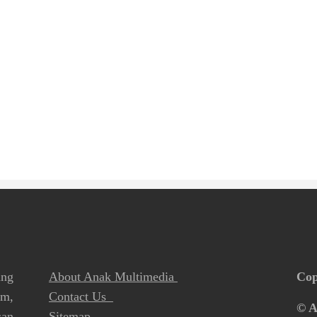
ang
About Anak Multimedia
Cop
lm,
Contact Us
© A
san
Sitemap