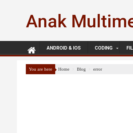
Skip
to
Anak Multim
content
ANDROID & IOS
CODING
FI
You are here
Home
Blog
error