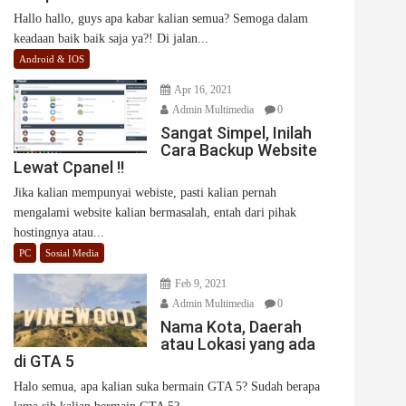
Hallo hallo, guys apa kabar kalian semua? Semoga dalam
keadaan baik baik saja ya?! Di jalan...
Android & IOS
Apr 16, 2021
Admin Multimedia
0
Sangat Simpel, Inilah
Cara Backup Website
Lewat Cpanel !!
Jika kalian mempunyai webiste, pasti kalian pernah
mengalami website kalian bermasalah, entah dari pihak
hostingnya atau...
PC
Sosial Media
Feb 9, 2021
Admin Multimedia
0
Nama Kota, Daerah
atau Lokasi yang ada
di GTA 5
Halo semua, apa kalian suka bermain GTA 5? Sudah berapa